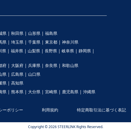
城県 |
秋田県 |
山形県 |
福島県
馬県 |
埼玉県 |
千葉県 |
東京都 |
神奈川県
川県 |
福井県 |
山梨県 |
長野県 |
岐阜県 |
静岡県 |
都府 |
大阪府 |
兵庫県 |
奈良県 |
和歌山県
山県 |
広島県 |
山口県
媛県 |
高知県
崎県 |
熊本県 |
大分県 |
宮崎県 |
鹿児島県 |
沖縄県
シーポリシー
利用規約
特定商取引法に基づく表記
Copyright © 2026 STEERLINK Rights Reserved.