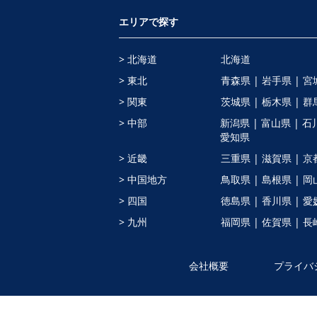
エリアで探す
> 北海道
北海道
> 東北
青森県 |
岩手県 |
宮
> 関東
茨城県 |
栃木県 |
群
> 中部
新潟県 |
富山県 |
石
愛知県
> 近畿
三重県 |
滋賀県 |
京
> 中国地方
鳥取県 |
島根県 |
岡
> 四国
徳島県 |
香川県 |
愛
> 九州
福岡県 |
佐賀県 |
長
会社概要
プライバ