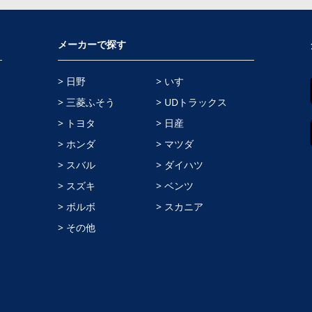
メーカーで探す
> 日野
> いすゞ
> 三菱ふそう
> UDトラックス
> トヨタ
> 日産
> ホンダ
> マツダ
> スバル
> ダイハツ
> スズキ
> ベンツ
> ボルボ
> スカニア
> その他