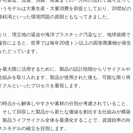
から製造、流通、消費、廃棄までの一方向の流れで成り立って
いうモデルは大量生産・大量消費を前提としており、20世紀の
源枯渇といった環境問題の原因ともなってきました。
より、埋立地の逼迫や海洋プラスチック汚染など、地球規模で
報告によると、世界では毎年20億トン以上の固形廃棄物が発生
をたどっています。
を最大限に活用するために、製品の設計段階からリサイクルや
仕組みを取り入れます。製品が使用された後も、可能な限り再
イクルといったプロセスを重視します。
の時点から解体しやすさや素材の分別が考慮されていること、
、そして回収した製品から新たな価値を創出する仕組みが構築
、製品ライフサイクル全体を最適化することで、資源効率の向
ネスモデルの確立を目指します。