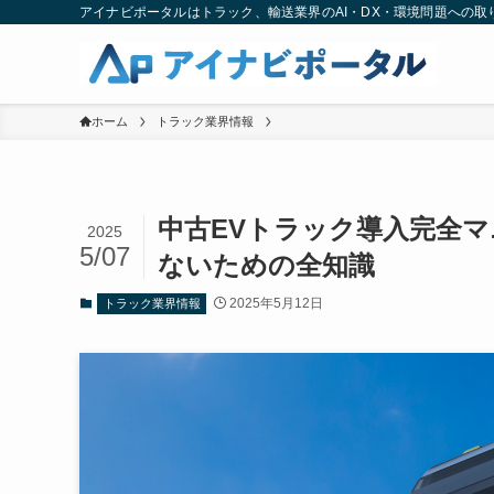
アイナビポータルはトラック、輸送業界のAI・DX・環境問題への
ホーム
トラック業界情報
中古EVトラック導入完全
2025
5/07
ないための全知識
2025年5月12日
トラック業界情報