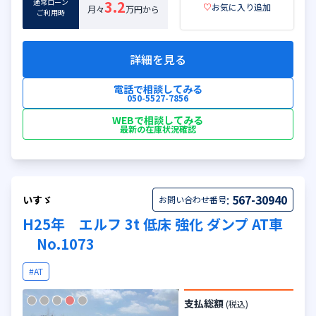
通常ローン
3.2
♡
お気に入り追加
月々
万円から
ご利用時
詳細を見る
電話で相談してみる
050-5527-7856
WEBで相談してみる
最新の在庫状況確認
:
567-30940
いすゞ
お問い合わせ番号
H25年 エルフ 3t 低床 強化 ダンプ AT車
No.1073
#AT
支払総額
(税込)