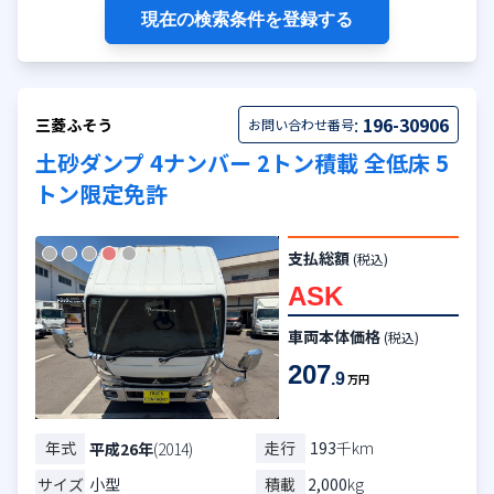
現在の検索条件を登録する
:
196-30906
三菱ふそう
お問い合わせ番号
土砂ダンプ 4ナンバー 2トン積載 全低床 5
トン限定免許
支払総額
(税込)
ASK
車両本体価格
(税込)
207
.9
万円
年式
走行
193
千km
平成26年
(2014)
サイズ
小型
積載
2,000
kg