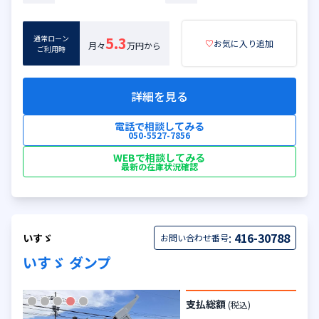
通常ローン
5.3
♡
お気に入り追加
月々
万円から
ご利用時
詳細を見る
電話で相談してみる
050-5527-7856
WEBで相談してみる
最新の在庫状況確認
:
416-30788
いすゞ
お問い合わせ番号
いすゞ ダンプ
支払総額
(税込)