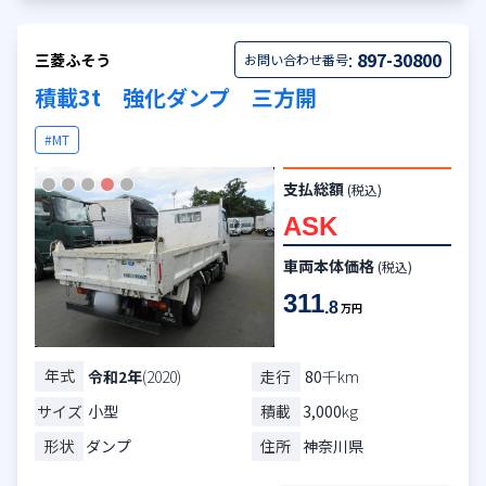
:
897-30800
三菱ふそう
お問い合わせ番号
積載3t 強化ダンプ 三方開
#MT
支払総額
(税込)
ASK
車両本体価格
(税込)
311
.8
万円
年式
走行
80
千km
令和2年
(2020)
サイズ
小型
積載
3,000
kg
形状
ダンプ
住所
神奈川県