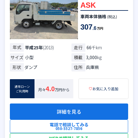
ASK
車両本体価格
(税込)
307
.6
万円
年式
走行
66
千km
平成25年
(2013)
サイズ
小型
積載
3,000
kg
形状
ダンプ
住所
兵庫県
通常ローン
4.0
♡
お気に入り追加
月々
万円から
ご利用時
詳細を見る
電話で相談してみる
050-5527-7856