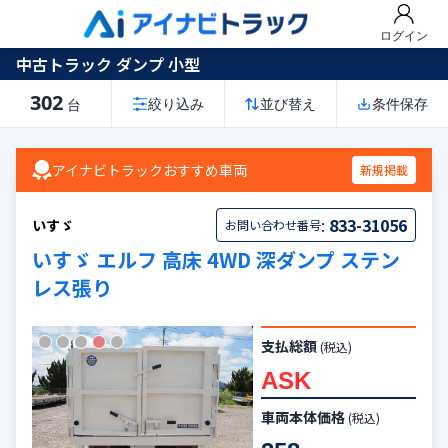
ログイン
中古トラック ダンプ 小型
302
絞り込み
並び替え
条件保存
台
アイナビトラックおすすめ車両
新規掲載
:
833-31056
いすゞ
お問い合わせ番号
いすゞ エルフ 高床 4WD 深ダンプ ステン
レス張り
支払総額
(税込)
ASK
車両本体価格
(税込)