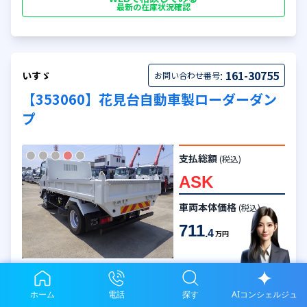
最新の在庫状況確認
:
161-30755
いすゞ
お問い合わせ番号
【353060】花見台自動車製ローダーダン
プ
支払総額
(税込)
ASK
車両本体価格
(税込)
711
.4
万円
年式
走行
92
千km
平成27年
(2015)
ホーム
電話
探す
AIコンシェルジュ
サイズ
小型
積載
3,900
kg