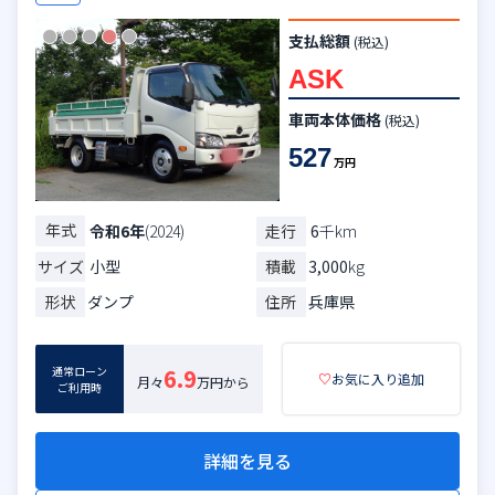
支払総額
(税込)
ASK
車両本体価格
(税込)
527
万円
年式
走行
6
千km
令和6年
(2024)
サイズ
小型
積載
3,000
kg
形状
ダンプ
住所
兵庫県
通常ローン
6.9
♡
お気に入り追加
月々
万円から
ご利用時
詳細を見る