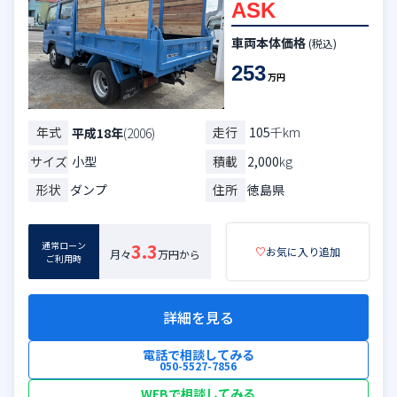
ASK
車両本体価格
(税込)
253
万円
年式
走行
105
千km
平成18年
(2006)
サイズ
小型
積載
2,000
kg
形状
ダンプ
住所
徳島県
通常ローン
3.3
♡
お気に入り追加
月々
万円から
ご利用時
詳細を見る
電話で相談してみる
050-5527-7856
WEBで相談してみる