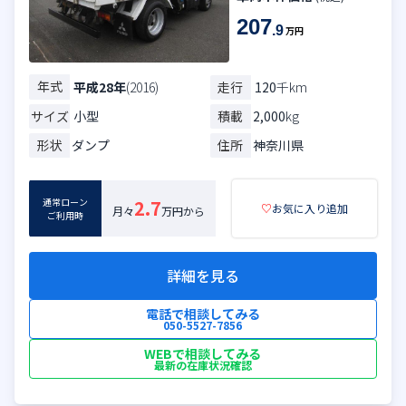
207
.9
万円
年式
走行
120
千km
平成28年
(2016)
サイズ
小型
積載
2,000
kg
形状
ダンプ
住所
神奈川県
通常ローン
2.7
♡
お気に入り追加
月々
万円から
ご利用時
詳細を見る
電話で相談してみる
050-5527-7856
WEBで相談してみる
最新の在庫状況確認