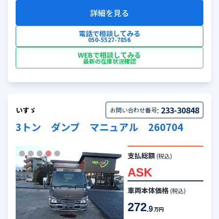
詳細を見る
電話で相談してみる
050-5527-7856
WEBで相談してみる
最新の在庫状況確認
:
233-30848
いすゞ
お問い合わせ番号
3トン ダンプ マニュアル 260704
支払総額
(税込)
ASK
車両本体価格
(税込)
272
.9
万円