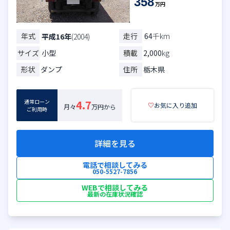
358
万円
年式
走行
64
千km
平成16年
(2004)
サイズ
小型
積載
2,000
kg
形状
ダンプ
住所
栃木県
通常ローン
4.7
♡
お気に入り追加
月々
万円から
ご利用時
詳細を見る
電話で相談してみる
050-5527-7856
WEBで相談してみる
最新の在庫状況確認