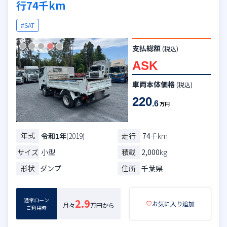
行74千km
#SAT
支払総額
(税込)
ASK
車両本体価格
(税込)
220
.6
万円
年式
走行
74
千km
令和1年
(2019)
サイズ
小型
積載
2,000
kg
形状
ダンプ
住所
千葉県
通常ローン
2.9
♡
お気に入り追加
月々
万円から
ご利用時