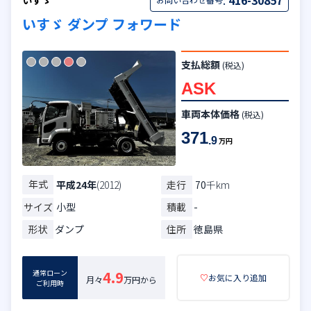
:
416-30857
いすゞ
いすゞ ダンプ フォワード
支払総額
(税込)
ASK
車両本体価格
(税込)
371
.9
万円
年式
走行
70
千km
平成24年
(2012)
サイズ
小型
積載
-
形状
ダンプ
住所
徳島県
通常ローン
4.9
♡
お気に入り追加
月々
万円から
ご利用時