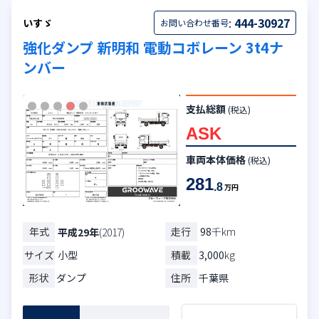
:
444-30927
いすゞ
お問い合わせ番号
強化ダンプ 新明和 電動コボレーン 3t4ナ
ンバー
支払総額
(税込)
ASK
車両本体価格
(税込)
281
.8
万円
年式
走行
98
千km
平成29年
(2017)
サイズ
小型
積載
3,000
kg
形状
ダンプ
住所
千葉県