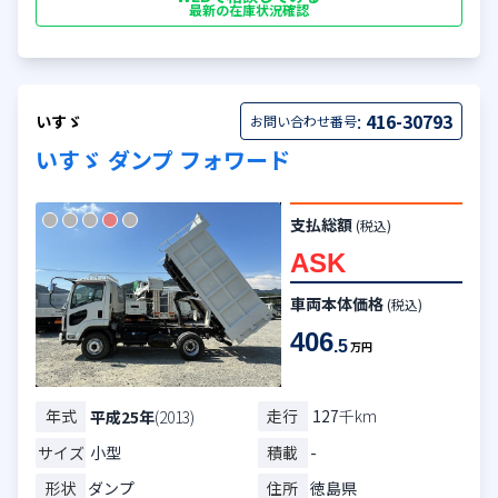
最新の在庫状況確認
:
416-30793
いすゞ
お問い合わせ番号
いすゞ ダンプ フォワード
支払総額
(税込)
ASK
車両本体価格
(税込)
406
.5
万円
年式
走行
127
千km
平成25年
(2013)
サイズ
小型
積載
-
形状
ダンプ
住所
徳島県