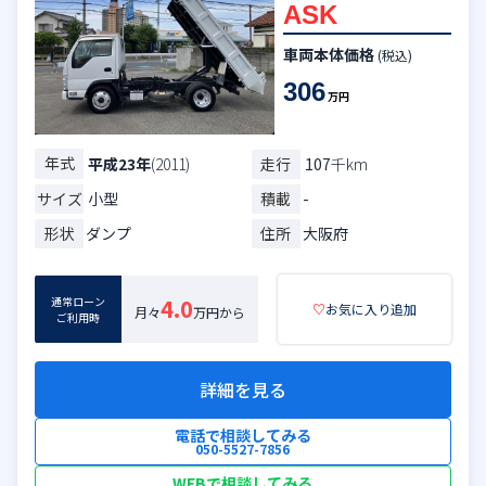
ASK
車両本体価格
(税込)
306
万円
年式
走行
107
千km
平成23年
(2011)
サイズ
小型
積載
-
形状
ダンプ
住所
大阪府
通常ローン
4.0
♡
お気に入り追加
月々
万円から
ご利用時
詳細を見る
電話で相談してみる
050-5527-7856
WEBで相談してみる