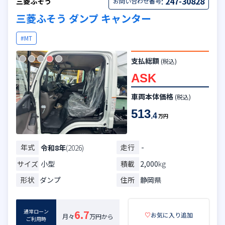
:
247-30828
三菱ふそう
お問い合わせ番号
三菱ふそう ダンプ キャンター
#MT
支払総額
(税込)
ASK
車両本体価格
(税込)
513
.4
万円
年式
走行
-
令和8年
(2026)
サイズ
小型
積載
2,000
kg
形状
ダンプ
住所
静岡県
通常ローン
6.7
♡
お気に入り追加
月々
万円から
ご利用時