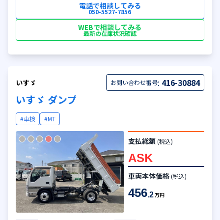
電話で相談してみる
050-5527-7856
WEBで相談してみる
最新の在庫状況確認
:
416-30884
いすゞ
お問い合わせ番号
いすゞ ダンプ
#車検
#MT
支払総額
(税込)
ASK
車両本体価格
(税込)
456
.2
万円