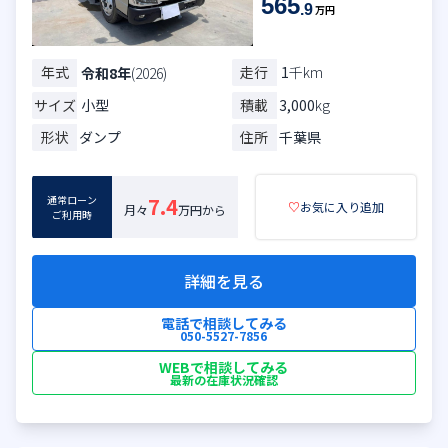
565
.9
万円
年式
走行
1
千km
令和8年
(2026)
サイズ
小型
積載
3,000
kg
形状
ダンプ
住所
千葉県
通常ローン
7.4
♡
お気に入り追加
月々
万円から
ご利用時
詳細を見る
電話で相談してみる
050-5527-7856
WEBで相談してみる
最新の在庫状況確認