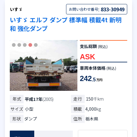
:
833-30949
いすゞ
お問い合わせ番号
いすゞ エルフ ダンプ 標準幅 積載4t 新明
和 強化ダンプ
支払総額
(税込)
ASK
車両本体価格
(税込)
242
.5
万円
年式
走行
150
千km
平成17年
(2005)
サイズ
小型
積載
4,000
kg
形状
ダンプ
住所
栃木県