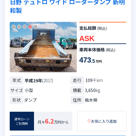
日野 デュトロ ワイド ローダーダンプ 新明
和製
支払総額
(税込)
ASK
車両本体価格
(税込)
473
.5
万円
年式
走行
109
千km
平成29年
(2017)
サイズ
小型
積載
3,650
kg
形状
ダンプ
住所
栃木県
通常ローン
6.2
♡
お気に入り追加
月々
万円から
ご利用時