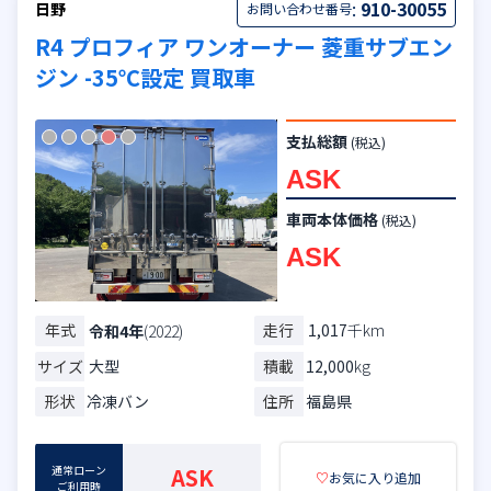
:
910-30055
日野
お問い合わせ番号
R4 プロフィア ワンオーナー 菱重サブエン
ジン -35℃設定 買取車
支払総額
(税込)
ASK
車両本体価格
(税込)
ASK
年式
走行
1,017
千km
令和4年
(2022)
サイズ
大型
積載
12,000
kg
形状
冷凍バン
住所
福島県
通常ローン
ASK
♡
お気に入り追加
ご利用時