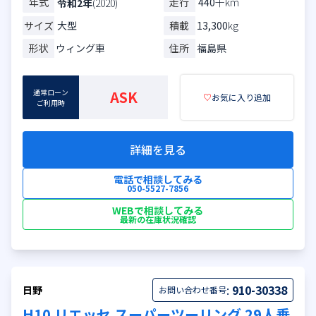
年式
走行
440
千km
令和2年
(2020)
サイズ
大型
積載
13,300
kg
形状
ウィング車
住所
福島県
通常ローン
ASK
♡
お気に入り追加
ご利用時
詳細を見る
電話で相談してみる
050-5527-7856
WEBで相談してみる
最新の在庫状況確認
:
910-30338
日野
お問い合わせ番号
H10 リエッセ スーパーツーリング 29人乗