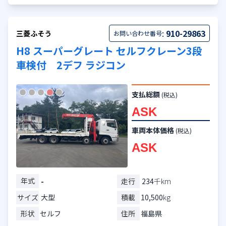
:
910-29863
三菱ふそう
お問い合わせ番号
H8 スーパーグレート セルフクレーン3段
車検付 2デフ ラジコン
支払総額
(税込)
ASK
車両本体価格
(税込)
ASK
年式
走行
234
千km
-
サイズ
大型
積載
10,500
kg
形状
セルフ
住所
福島県