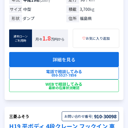
サイズ
中型
積載
3,700
kg
形状
ダンプ
住所
福島県
通常ローン
1.8
♡
お気に入り追加
月々
万円から
ご利用時
詳細を見る
電話で相談してみる
050-5527-7856
WEBで相談してみる
最新の在庫状況確認
:
910-30098
三菱ふそう
お問い合わせ番号
H19 平ボディ 4段クレーン フックイン 車