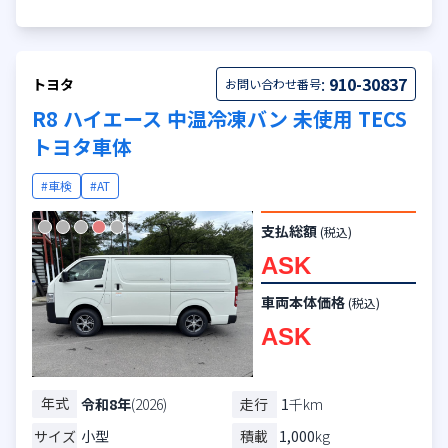
:
910-30837
トヨタ
お問い合わせ番号
R8 ハイエース 中温冷凍バン 未使用 TECS
トヨタ車体
#車検
#AT
支払総額
(税込)
ASK
車両本体価格
(税込)
ASK
年式
走行
1
千km
令和8年
(2026)
サイズ
小型
積載
1,000
kg