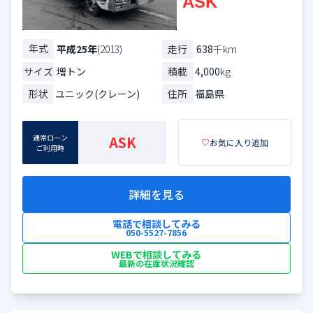
ASK
年式
走行
638
千km
平成25年
(2013)
サイズ
増トン
積載
4,000
kg
形状
ユニック(クレーン)
住所
福島県
通常ローン
ASK
♡
お気に入り追加
ご利用時
詳細を見る
電話で相談してみる
050-5527-7856
WEBで相談してみる
最新の在庫状況確認