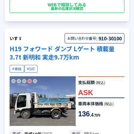
WEBで相談してみる
最新の在庫状況確認
:
910-30100
いすゞ
お問い合わせ番号
H19 フォワード ダンプ Lゲート 積載量
3.7t 新明和 実走9.7万km
#車検
#SAT
支払総額
(税込)
ASK
車両本体価格
(税込)
136
.4
万円
年式
走行
98
千km
平成19年
(2007)