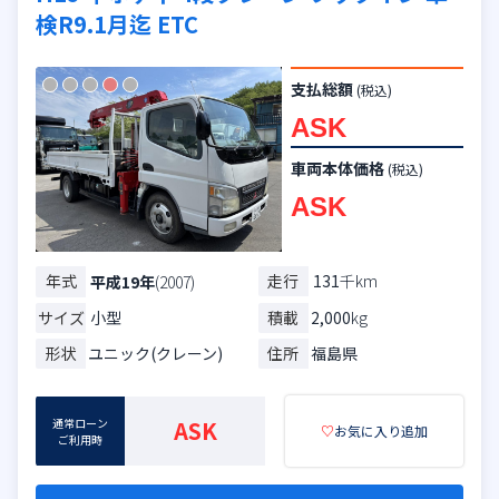
検R9.1月迄 ETC
支払総額
(税込)
ASK
車両本体価格
(税込)
ASK
年式
走行
131
千km
平成19年
(2007)
サイズ
小型
積載
2,000
kg
形状
ユニック(クレーン)
住所
福島県
通常ローン
ASK
♡
お気に入り追加
ご利用時