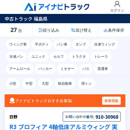
ログイン
中古トラック 福島県
27
絞り込み
並び替え
条件保存
台
ウィング車
平ボディ
バン車
ダンプ
冷凍ウィング
冷凍バン
ユニック
セルフ
トラクタ
トレーラ
アームロール
パッカー
ミキサー
バス
普通車
小型
中型
大型
軽自動車
増トン
アイナビトラックおすすめ車両
新規掲載
:
910-30968
日野
お問い合わせ番号
R3 プロフィア 4軸低床アルミウィング 実