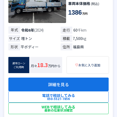
車両本体価格
(税込)
1386
万円
年式
走行
60
千km
令和6年
(2024)
サイズ
増トン
積載
7,500
kg
形状
平ボディー
住所
福島県
通常ローン
18.3
♡
お気に入り追加
月々
万円から
ご利用時
詳細を見る
電話で相談してみる
050-5527-7856
WEBで相談してみる
最新の在庫状況確認