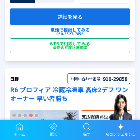
詳細を見る
電話で相談してみる
050-5527-7856
WEBで相談してみる
最新の在庫状況確認
:
910-29858
日野
お問い合わせ番号
R6 プロフィア 冷蔵冷凍車 高床2デフ ワン
オーナー 早い者勝ち
支払総額
(税込)
ASK
ホーム
電話
探す
AIコンシェルジュ
車両本体価格
(税込)