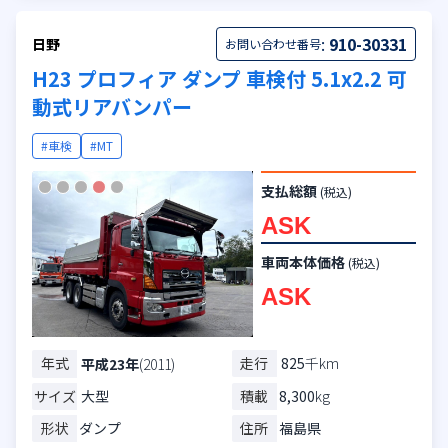
:
910-30331
日野
お問い合わせ番号
H23 プロフィア ダンプ 車検付 5.1x2.2 可
動式リアバンパー
#車検
#MT
支払総額
(税込)
ASK
車両本体価格
(税込)
ASK
年式
走行
825
千km
平成23年
(2011)
サイズ
大型
積載
8,300
kg
形状
ダンプ
住所
福島県