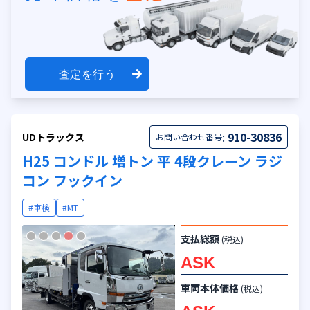
査定を行う
:
910-30836
UDトラックス
お問い合わせ番号
H25 コンドル 増トン 平 4段クレーン ラジ
コン フックイン
#車検
#MT
支払総額
(税込)
ASK
車両本体価格
(税込)