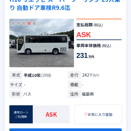
り 自動ドア車検R9.6迄
支払総額
(税込)
ASK
車両本体価格
(税込)
231
万円
年式
走行
242
千km
平成10年
(1998)
サイズ
-
積載
-
形状
バス
住所
福島県
通常ローン
ASK
♡
お気に入り追加
ご利用時