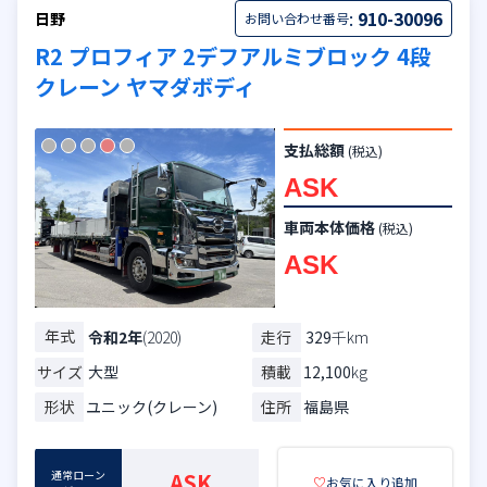
:
910-30096
日野
お問い合わせ番号
R2 プロフィア 2デフアルミブロック 4段
クレーン ヤマダボディ
支払総額
(税込)
ASK
車両本体価格
(税込)
ASK
年式
走行
329
千km
令和2年
(2020)
サイズ
大型
積載
12,100
kg
形状
ユニック(クレーン)
住所
福島県
通常ローン
ASK
♡
お気に入り追加