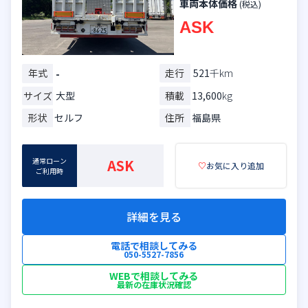
車両本体価格
(税込)
ASK
年式
走行
521
千km
-
サイズ
大型
積載
13,600
kg
形状
セルフ
住所
福島県
通常ローン
ASK
♡
お気に入り追加
ご利用時
詳細を見る
電話で相談してみる
050-5527-7856
WEBで相談してみる
最新の在庫状況確認