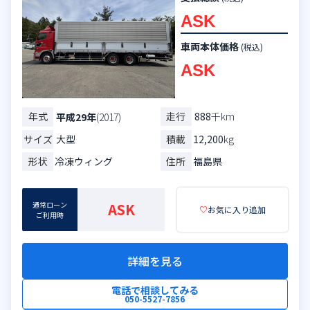
ASK
車両本体価格
(税込)
ASK
年式
走行
888
千km
平成29年
(2017)
サイズ
大型
積載
12,200
kg
形状
冷凍ウィング
住所
福島県
通常ローン
ASK
♡
お気に入り追加
ご利用時
詳細を見る
電話で相談してみる
050-5527-7856