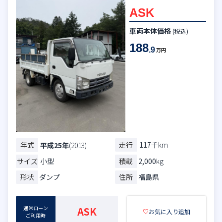
ASK
車両本体価格
(税込)
188
.9
万円
年式
走行
117
千km
平成25年
(2013)
サイズ
小型
積載
2,000
kg
形状
ダンプ
住所
福島県
通常ローン
ASK
♡
お気に入り追加
ご利用時