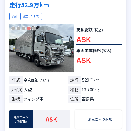
走行52.9万km
#AT
#エアサス
支払総額
(税込)
ASK
車両本体価格
(税込)
ASK
年式
走行
529
千km
令和3年
(2021)
サイズ
大型
積載
13,700
kg
形状
ウィング車
住所
福島県
通常ローン
ASK
♡
お気に入り追加
ご利用時