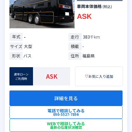
車両本体価格
(税込)
ASK
年式
走行
383
千km
-
サイズ
大型
積載
-
形状
バス
住所
福島県
通常ローン
ASK
♡
お気に入り追加
ご利用時
詳細を見る
電話で相談してみる
050-5527-7856
WEBで相談してみる
最新の在庫状況確認