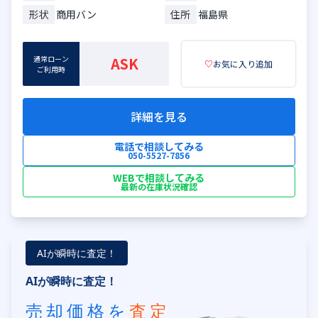
形状
商用バン
住所
福島県
通常ローン
ASK
♡
お気に入り追加
ご利用時
詳細を見る
電話で相談してみる
050-5527-7856
WEBで相談してみる
最新の在庫状況確認
AIが瞬時に査定！
AIが瞬時に査定！
売却価格を
査定