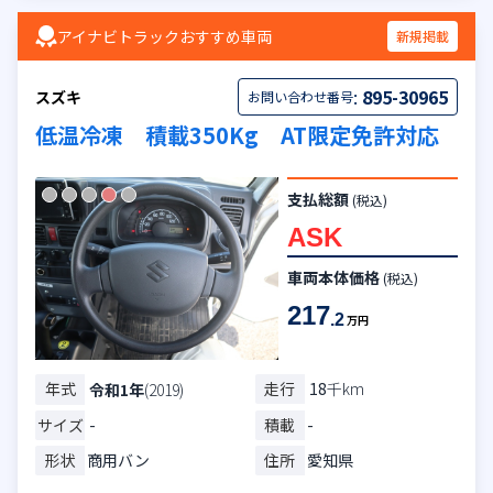
アイナビトラックおすすめ車両
新規掲載
:
895-30965
スズキ
お問い合わせ番号
低温冷凍 積載350Kg AT限定免許対応
支払総額
(税込)
ASK
車両本体価格
(税込)
217
.2
万円
年式
走行
18
千km
令和1年
(2019)
サイズ
-
積載
-
形状
商用バン
住所
愛知県