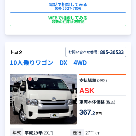
電話で相談してみる
050-5527-7856
WEBで相談してみる
最新の在庫状況確認
:
895-30533
トヨタ
お問い合わせ番号
10人乗りワゴン DX 4WD
支払総額
(税込)
ASK
車両本体価格
(税込)
367
.2
万円
年式
走行
27
千km
平成29年
(2017)