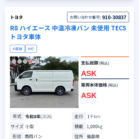
:
910-30837
トヨタ
お問い合わせ番号
R8 ハイエース 中温冷凍バン 未使用 TECS
トヨタ車体
#車検
#AT
支払総額
(税込)
ASK
車両本体価格
(税込)
ASK
年式
走行
1
千km
令和8年
(2026)
サイズ
小型
積載
1,000
kg
形状
商用バン
住所
福島県