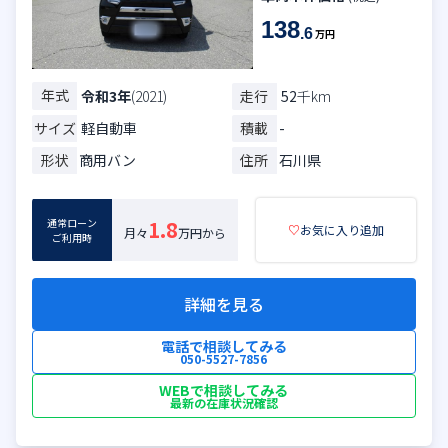
138
.6
万円
年式
走行
52
千km
令和3年
(2021)
サイズ
軽自動車
積載
-
形状
商用バン
住所
石川県
通常ローン
1.8
♡
お気に入り追加
月々
万円から
ご利用時
詳細を見る
電話で相談してみる
050-5527-7856
WEBで相談してみる
最新の在庫状況確認