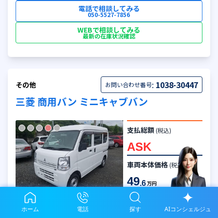
電話で相談してみる
050-5527-7856
WEBで相談してみる
最新の在庫状況確認
:
1038-30447
その他
お問い合わせ番号
三菱 商用バン ミニキャブバン
支払総額
(税込)
ASK
車両本体価格
(税込)
49
.6
万円
ホーム
電話
探す
AIコンシェルジュ
年式
走行
62
千km
平成30年
(2018)