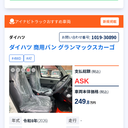
アイナビトラックおすすめ車両
新規掲載
:
1019-30890
ダイハツ
お問い合わせ番号
ダイハツ 商用バン グランマックスカーゴ
#4WD
#AT
支払総額
(税込)
ASK
車両本体価格
(税込)
249
.8
万円
年式
走行
-
令和8年
(2026)