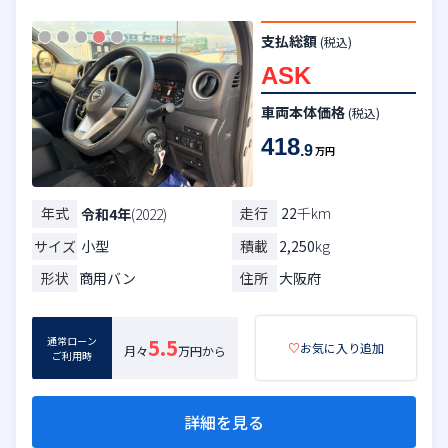
支払総額
(税込)
ASK
車両本体価格
(税込)
418
.9
万円
年式
走行
22
千km
令和4年
(2022)
サイズ
小型
積載
2,250
kg
形状
商用バン
住所
大阪府
通常ローン
5.5
♡
お気に入り追加
月々
万円から
ご利用時
詳細を見る