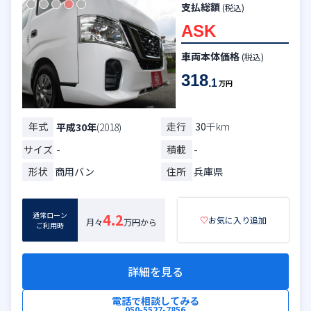
支払総額
(税込)
ASK
車両本体価格
(税込)
318
.1
万円
年式
走行
30
千km
平成30年
(2018)
サイズ
-
積載
-
形状
商用バン
住所
兵庫県
通常ローン
4.2
♡
お気に入り追加
月々
万円から
ご利用時
詳細を見る
電話で相談してみる
050-5527-7856