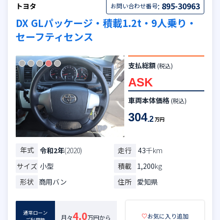
:
895-30963
トヨタ
お問い合わせ番号
DX GLパッケージ・積載1.2t・9人乗り・
セーフティセンス
支払総額
(税込)
ASK
車両本体価格
(税込)
304
.2
万円
年式
走行
43
千km
令和2年
(2020)
サイズ
小型
積載
1,200
kg
形状
商用バン
住所
愛知県
通常ローン
4.0
♡
お気に入り追加
月々
万円から
ご利用時