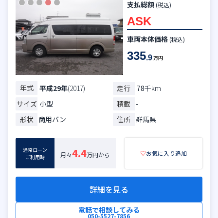
支払総額
(税込)
ASK
車両本体価格
(税込)
335
.9
万円
年式
走行
78
千km
平成29年
(2017)
サイズ
小型
積載
-
形状
商用バン
住所
群馬県
通常ローン
4.4
♡
お気に入り追加
月々
万円から
ご利用時
詳細を見る
電話で相談してみる
050-5527-7856