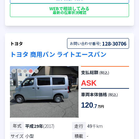
WEBで相談してみる
最新の在庫状況確認
:
128-30706
トヨタ
お問い合わせ番号
トヨタ 商用バン ライトエースバン
支払総額
(税込)
ASK
車両本体価格
(税込)
120
.7
万円
年式
走行
49
千km
平成29年
(2017)
サイズ
小型
積載
-