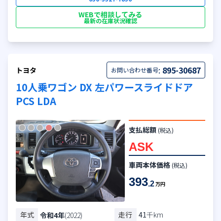
WEBで相談してみる
最新の在庫状況確認
:
895-30687
トヨタ
お問い合わせ番号
10人乗ワゴン DX 左パワースライドドア
PCS LDA
支払総額
(税込)
ASK
車両本体価格
(税込)
393
.2
万円
年式
走行
41
千km
令和4年
(2022)