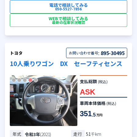
電話で相談してみる
050-5527-7856
WEBで相談してみる
最新の在庫状況確認
:
895-30495
トヨタ
お問い合わせ番号
10人乗りワゴン DX セーフティセンス
支払総額
(税込)
ASK
車両本体価格
(税込)
351
.5
万円
年式
走行
51
千km
令和3年
(2021)