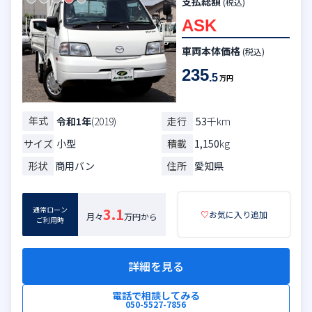
支払総額
(税込)
ASK
車両本体価格
(税込)
235
.5
万円
年式
走行
53
千km
令和1年
(2019)
サイズ
小型
積載
1,150
kg
形状
商用バン
住所
愛知県
通常ローン
3.1
♡
お気に入り追加
月々
万円から
ご利用時
詳細を見る
電話で相談してみる
050-5527-7856