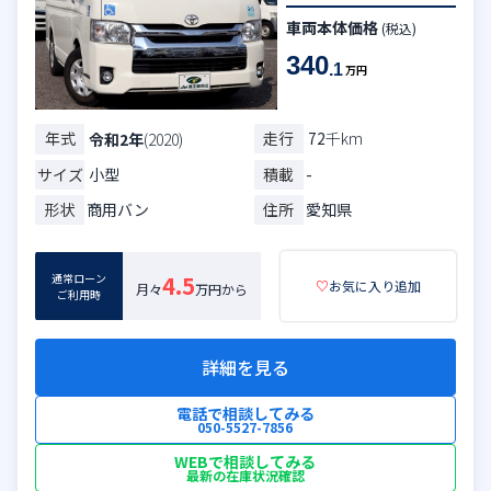
車両本体価格
(税込)
340
.1
万円
年式
走行
72
千km
令和2年
(2020)
サイズ
小型
積載
-
形状
商用バン
住所
愛知県
通常ローン
4.5
♡
お気に入り追加
月々
万円から
ご利用時
詳細を見る
電話で相談してみる
050-5527-7856
WEBで相談してみる
最新の在庫状況確認