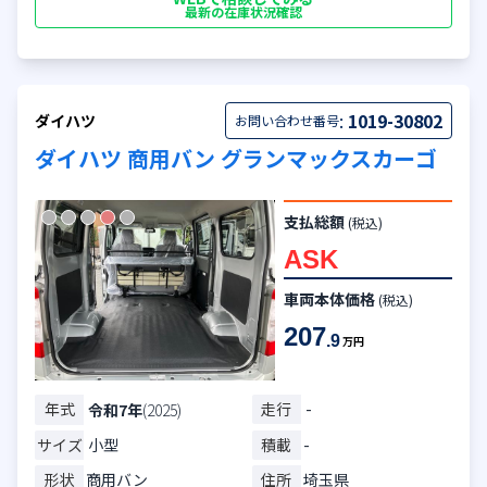
最新の在庫状況確認
:
1019-30802
ダイハツ
お問い合わせ番号
ダイハツ 商用バン グランマックスカーゴ
支払総額
(税込)
ASK
車両本体価格
(税込)
207
.9
万円
年式
走行
-
令和7年
(2025)
サイズ
小型
積載
-
形状
商用バン
住所
埼玉県