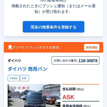
掲載されたときにプッシュ通知（またはメール通
知）が受け取れます。
現在の検索条件を登録する
アイナビトラックおすすめ車両
新規掲載
:
128-30878
ダイハツ
お問い合わせ番号
ダイハツ 商用バン
#4WD
#AT
支払総額
(税込)
ASK
車両本体価格
(税込)