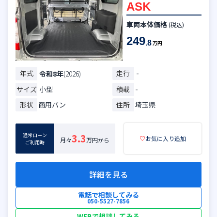
ASK
車両本体価格
(税込)
249
.8
万円
年式
走行
-
令和8年
(2026)
サイズ
小型
積載
-
形状
商用バン
住所
埼玉県
通常ローン
3.3
♡
お気に入り追加
月々
万円から
ご利用時
詳細を見る
電話で相談してみる
050-5527-7856
WEBで相談してみる