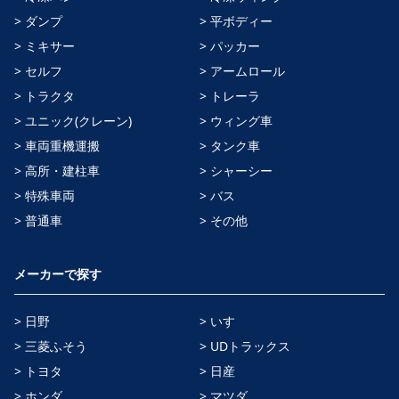
> ダンプ
> 平ボディー
> ミキサー
> パッカー
> セルフ
> アームロール
> トラクタ
> トレーラ
> ユニック(クレーン)
> ウィング車
> 車両重機運搬
> タンク車
> 高所・建柱車
> シャーシー
> 特殊車両
> バス
> 普通車
> その他
メーカーで探す
> 日野
> いすゞ
> 三菱ふそう
> UDトラックス
> トヨタ
> 日産
> ホンダ
> マツダ