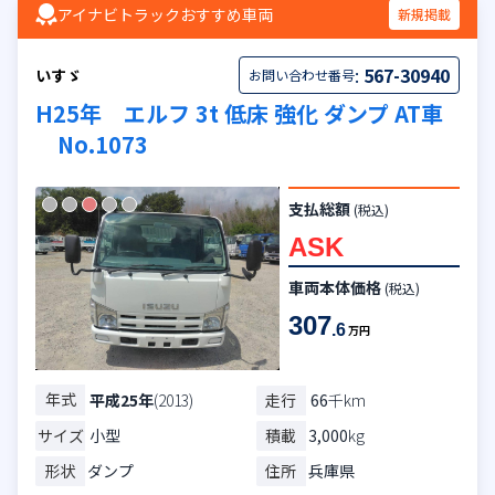
アイナビトラックおすすめ車両
新規掲載
:
567-30940
いすゞ
お問い合わせ番号
H25年 エルフ 3t 低床 強化 ダンプ AT車
No.1073
支払総額
(税込)
ASK
車両本体価格
(税込)
307
.6
万円
年式
走行
66
千km
平成25年
(2013)
サイズ
小型
積載
3,000
kg
形状
ダンプ
住所
兵庫県