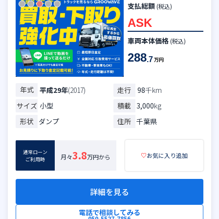
支払総額
(税込)
ASK
車両本体価格
(税込)
288
.7
万円
年式
走行
98
千km
平成29年
(2017)
サイズ
小型
積載
3,000
kg
形状
ダンプ
住所
千葉県
通常ローン
3.8
♡
お気に入り追加
月々
万円から
ご利用時
詳細を見る
電話で相談してみる
050-5527-7856