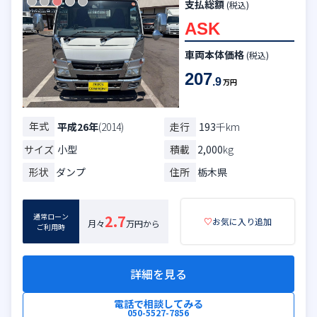
支払総額
(税込)
ASK
車両本体価格
(税込)
207
.9
万円
年式
走行
193
千km
平成26年
(2014)
サイズ
小型
積載
2,000
kg
形状
ダンプ
住所
栃木県
通常ローン
2.7
♡
お気に入り追加
月々
万円から
ご利用時
詳細を見る
電話で相談してみる
050-5527-7856