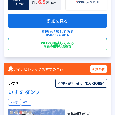
6.9
♡
お気に入り追加
月々
万円から
ご利用時
詳細を見る
電話で相談してみる
050-5527-7856
WEBで相談してみる
最新の在庫状況確認
アイナビトラックおすすめ車両
新規掲載
:
416-30884
いすゞ
お問い合わせ番号
いすゞ ダンプ
#車検
#MT
支払総額
(税込)