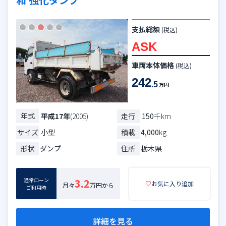
支払総額
(税込)
ASK
車両本体価格
(税込)
242
.5
万円
年式
走行
150
千km
平成17年
(2005)
サイズ
小型
積載
4,000
kg
形状
ダンプ
住所
栃木県
通常ローン
3.2
♡
お気に入り追加
月々
万円から
ご利用時
詳細を見る