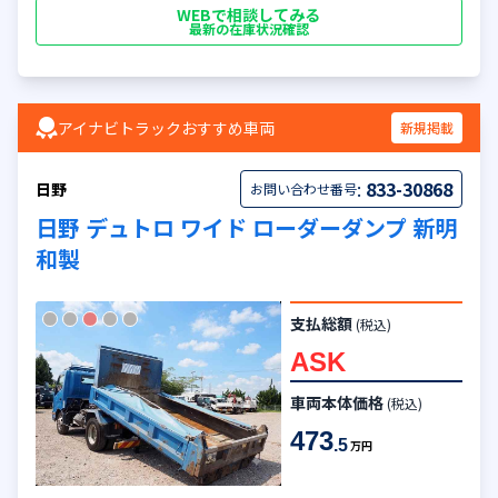
WEBで相談してみる
最新の在庫状況確認
アイナビトラックおすすめ車両
新規掲載
:
833-30868
日野
お問い合わせ番号
日野 デュトロ ワイド ローダーダンプ 新明
和製
支払総額
(税込)
ASK
車両本体価格
(税込)
473
.5
万円