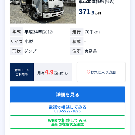
車両本体価格
(税込)
371
.9
万円
年式
走行
70
千km
平成24年
(2012)
サイズ
小型
積載
-
形状
ダンプ
住所
徳島県
通常ローン
4.9
♡
お気に入り追加
月々
万円から
ご利用時
詳細を見る
電話で相談してみる
050-5527-7856
WEBで相談してみる
最新の在庫状況確認