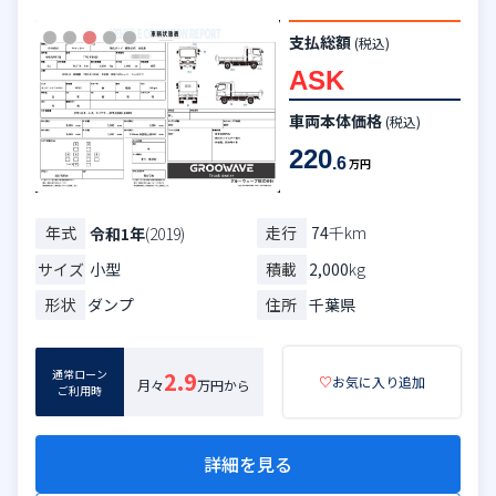
支払総額
(税込)
ASK
車両本体価格
(税込)
220
.6
万円
年式
走行
74
千km
令和1年
(2019)
サイズ
小型
積載
2,000
kg
形状
ダンプ
住所
千葉県
通常ローン
2.9
♡
お気に入り追加
月々
万円から
ご利用時
詳細を見る