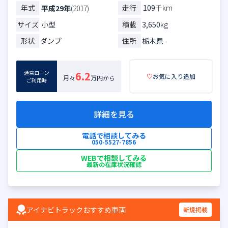
年式
走行
109
千km
平成29年
(2017)
サイズ
小型
積載
3,650
kg
形状
ダンプ
住所
栃木県
通常ローン
6.2
♡
お気に入り追加
月々
万円から
ご利用時
詳細を見る
電話で相談してみる
050-5527-7856
WEBで相談してみる
最新の在庫状況確認
アイナビトラックおすすめ車両
新規掲載