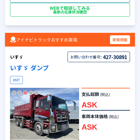
WEBで相談してみる
最新の在庫状況確認
アイナビトラックおすすめ車両
新規掲載
:
427-30891
いすゞ
お問い合わせ番号
いすゞ ダンプ
#MT
支払総額
(税込)
ASK
車両本体価格
(税込)
ASK