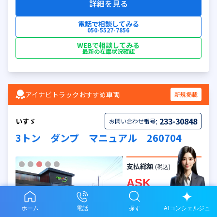
詳細を見る
電話で相談してみる
050-5527-7856
WEBで相談してみる
最新の在庫状況確認
アイナビトラックおすすめ車両
新規掲載
:
233-30848
いすゞ
お問い合わせ番号
3トン ダンプ マニュアル 260704
支払総額
(税込)
ASK
車両本体価格
(税込)
ホーム
電話
探す
AIコンシェルジュ