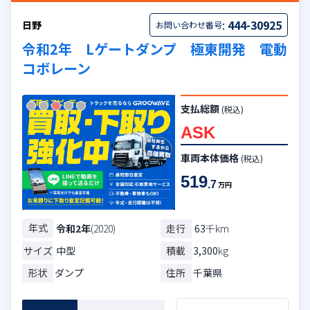
:
444-30925
日野
お問い合わせ番号
令和2年 Lゲートダンプ 極東開発 電動
コボレーン
支払総額
(税込)
ASK
車両本体価格
(税込)
519
.7
万円
年式
走行
63
千km
令和2年
(2020)
サイズ
中型
積載
3,300
kg
形状
ダンプ
住所
千葉県