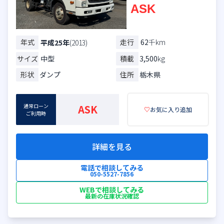
ASK
年式
走行
62
千km
平成25年
(2013)
サイズ
中型
積載
3,500
kg
形状
ダンプ
住所
栃木県
通常ローン
ASK
♡
お気に入り追加
ご利用時
詳細を見る
電話で相談してみる
050-5527-7856
WEBで相談してみる
最新の在庫状況確認