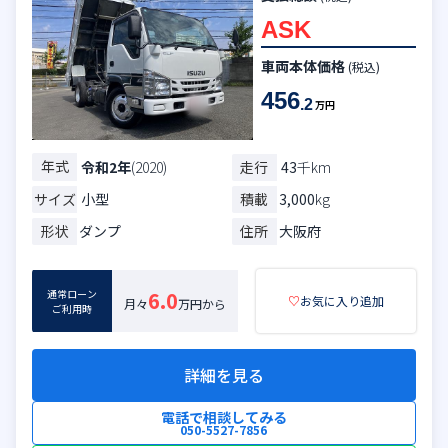
ASK
車両本体価格
(税込)
456
.2
万円
年式
走行
43
千km
令和2年
(2020)
サイズ
小型
積載
3,000
kg
形状
ダンプ
住所
大阪府
通常ローン
6.0
♡
お気に入り追加
月々
万円から
ご利用時
詳細を見る
電話で相談してみる
050-5527-7856