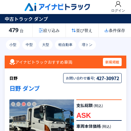
ログイン
中古トラック ダンプ
479
絞り込み
並び替え
条件保存
台
小型
中型
大型
軽自動車
増トン
アイナビトラックおすすめ車両
新規掲載
:
427-30972
日野
お問い合わせ番号
日野 ダンプ
支払総額
(税込)
ASK
車両本体価格
(税込)