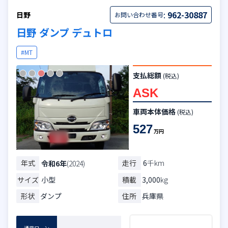
:
962-30887
日野
お問い合わせ番号
日野 ダンプ デュトロ
#MT
支払総額
(税込)
ASK
車両本体価格
(税込)
527
万円
年式
走行
6
千km
令和6年
(2024)
サイズ
小型
積載
3,000
kg
形状
ダンプ
住所
兵庫県
通常ローン