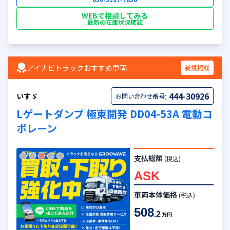
WEBで相談してみる
最新の在庫状況確認
アイナビトラックおすすめ車両
新規掲載
:
444-30926
いすゞ
お問い合わせ番号
Lゲートダンプ 極東開発 DD04-53A 電動コ
ボレーン
支払総額
(税込)
ASK
車両本体価格
(税込)
508
.2
万円