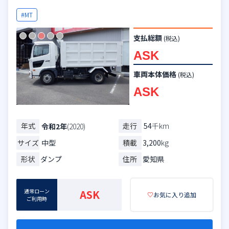
#MT
支払総額
(税込)
ASK
車両本体価格
(税込)
ASK
年式
走行
54
千km
令和2年
(2020)
サイズ
中型
積載
3,200
kg
形状
ダンプ
住所
愛知県
通常ローン
ASK
♡
お気に入り追加
ご利用時