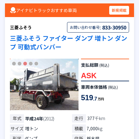
アイナビトラックおすすめ車両
新規掲載
:
833-30950
三菱ふそう
お問い合わせ番号
三菱ふそう ファイター ダンプ 増トン ダン
プ 可動式バンパー
支払総額
(税込)
ASK
車両本体価格
(税込)
519
.7
万円
年式
走行
377
千km
平成24年
(2012)
サイズ
増トン
積載
7,000
kg
形状
ダンプ
住所
栃木県