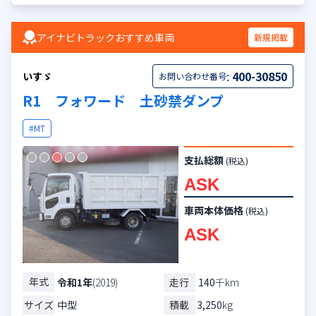
アイナビトラックおすすめ車両
新規掲載
:
400-30850
いすゞ
お問い合わせ番号
R1 フォワード 土砂禁ダンプ
#MT
支払総額
(税込)
ASK
車両本体価格
(税込)
ASK
年式
走行
140
千km
令和1年
(2019)
サイズ
中型
積載
3,250
kg