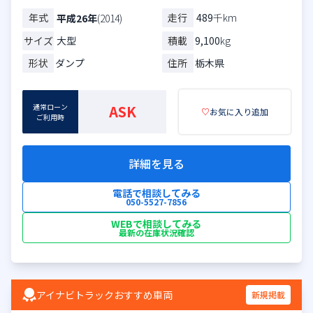
年式
走行
489
千km
平成26年
(2014)
サイズ
大型
積載
9,100
kg
形状
ダンプ
住所
栃木県
通常ローン
ASK
♡
お気に入り追加
ご利用時
詳細を見る
電話で相談してみる
050-5527-7856
WEBで相談してみる
最新の在庫状況確認
アイナビトラックおすすめ車両
新規掲載