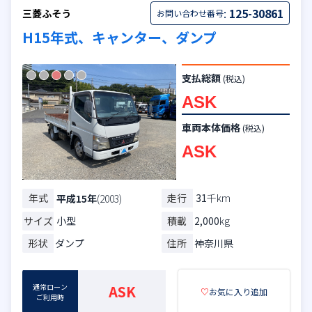
:
125-30861
三菱ふそう
お問い合わせ番号
H15年式、キャンター、ダンプ
支払総額
(税込)
ASK
車両本体価格
(税込)
ASK
年式
走行
31
千km
平成15年
(2003)
サイズ
小型
積載
2,000
kg
形状
ダンプ
住所
神奈川県
通常ローン
ASK
♡
お気に入り追加
ご利用時