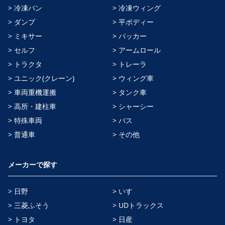
> 冷凍バン
> 冷凍ウィング
> ダンプ
> 平ボディー
> ミキサー
> パッカー
> セルフ
> アームロール
> トラクタ
> トレーラ
> ユニック(クレーン)
> ウィング車
> 車両重機運搬
> タンク車
> 高所・建柱車
> シャーシー
> 特殊車両
> バス
> 普通車
> その他
メーカーで探す
> 日野
> いすゞ
> 三菱ふそう
> UDトラックス
> トヨタ
> 日産