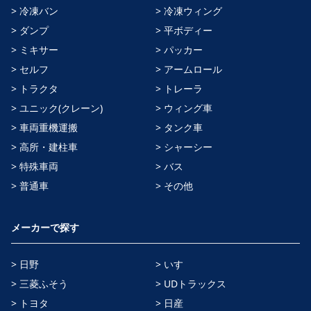
> 冷凍バン
> 冷凍ウィング
> ダンプ
> 平ボディー
> ミキサー
> パッカー
> セルフ
> アームロール
> トラクタ
> トレーラ
> ユニック(クレーン)
> ウィング車
> 車両重機運搬
> タンク車
> 高所・建柱車
> シャーシー
> 特殊車両
> バス
> 普通車
> その他
メーカーで探す
> 日野
> いすゞ
> 三菱ふそう
> UDトラックス
> トヨタ
> 日産