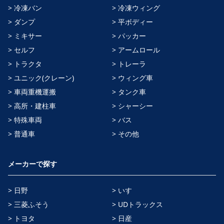
> 冷凍バン
> 冷凍ウィング
> ダンプ
> 平ボディー
> ミキサー
> パッカー
> セルフ
> アームロール
> トラクタ
> トレーラ
> ユニック(クレーン)
> ウィング車
> 車両重機運搬
> タンク車
> 高所・建柱車
> シャーシー
> 特殊車両
> バス
> 普通車
> その他
メーカーで探す
> 日野
> いすゞ
> 三菱ふそう
> UDトラックス
> トヨタ
> 日産