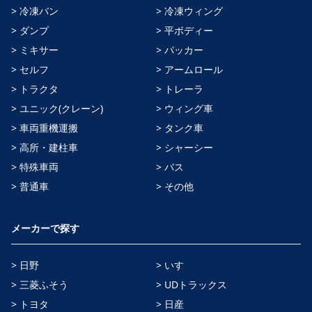
> 冷凍バン
> 冷凍ウィング
> ダンプ
> 平ボディー
> ミキサー
> パッカー
> セルフ
> アームロール
> トラクタ
> トレーラ
> ユニック(クレーン)
> ウィング車
> 車両重機運搬
> タンク車
> 高所・建柱車
> シャーシー
> 特殊車両
> バス
> 普通車
> その他
メーカーで探す
> 日野
> いすゞ
> 三菱ふそう
> UDトラックス
> トヨタ
> 日産