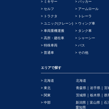
> ミキサー
> パッカー
> セルフ
> アームロール
> トラクタ
> トレーラ
> ユニック(クレーン)
> ウィング車
> 車両重機運搬
> タンク車
> 高所・建柱車
> シャーシー
> 特殊車両
> バス
> 普通車
> その他
エリアで探す
> 北海道
北海道
> 東北
青森県 |
岩手県 |
宮
> 関東
茨城県 |
栃木県 |
群
> 中部
新潟県 |
富山県 |
石
愛知県