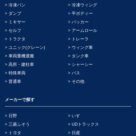
> 冷凍バン
> 冷凍ウィング
> ダンプ
> 平ボディー
> ミキサー
> パッカー
> セルフ
> アームロール
> トラクタ
> トレーラ
> ユニック(クレーン)
> ウィング車
> 車両重機運搬
> タンク車
> 高所・建柱車
> シャーシー
> 特殊車両
> バス
> 普通車
> その他
メーカーで探す
> 日野
> いすゞ
> 三菱ふそう
> UDトラックス
> トヨタ
> 日産