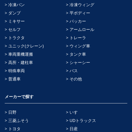
> 冷凍バン
> 冷凍ウィング
> ダンプ
> 平ボディー
> ミキサー
> パッカー
> セルフ
> アームロール
> トラクタ
> トレーラ
> ユニック(クレーン)
> ウィング車
> 車両重機運搬
> タンク車
> 高所・建柱車
> シャーシー
> 特殊車両
> バス
> 普通車
> その他
メーカーで探す
> 日野
> いすゞ
> 三菱ふそう
> UDトラックス
> トヨタ
> 日産