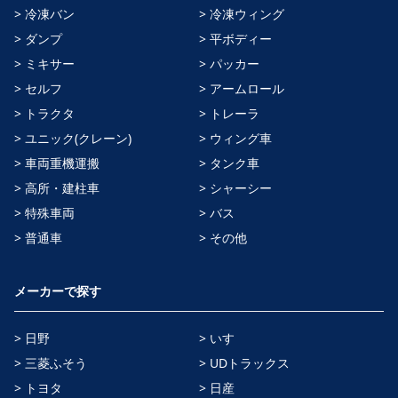
> 冷凍バン
> 冷凍ウィング
> ダンプ
> 平ボディー
> ミキサー
> パッカー
> セルフ
> アームロール
> トラクタ
> トレーラ
> ユニック(クレーン)
> ウィング車
> 車両重機運搬
> タンク車
> 高所・建柱車
> シャーシー
> 特殊車両
> バス
> 普通車
> その他
メーカーで探す
> 日野
> いすゞ
> 三菱ふそう
> UDトラックス
> トヨタ
> 日産