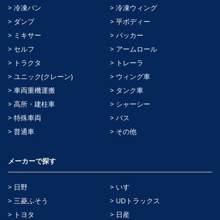
> 冷凍バン
> 冷凍ウィング
> ダンプ
> 平ボディー
> ミキサー
> パッカー
> セルフ
> アームロール
> トラクタ
> トレーラ
> ユニック(クレーン)
> ウィング車
> 車両重機運搬
> タンク車
> 高所・建柱車
> シャーシー
> 特殊車両
> バス
> 普通車
> その他
メーカーで探す
> 日野
> いすゞ
> 三菱ふそう
> UDトラックス
> トヨタ
> 日産