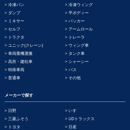
> 冷凍バン
> 冷凍ウィング
> ダンプ
> 平ボディー
> ミキサー
> パッカー
> セルフ
> アームロール
> トラクタ
> トレーラ
> ユニック(クレーン)
> ウィング車
> 車両重機運搬
> タンク車
> 高所・建柱車
> シャーシー
> 特殊車両
> バス
> 普通車
> その他
メーカーで探す
> 日野
> いすゞ
> 三菱ふそう
> UDトラックス
> トヨタ
> 日産