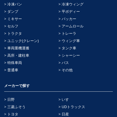
> 冷凍バン
> 冷凍ウィング
> ダンプ
> 平ボディー
> ミキサー
> パッカー
> セルフ
> アームロール
> トラクタ
> トレーラ
> ユニック(クレーン)
> ウィング車
> 車両重機運搬
> タンク車
> 高所・建柱車
> シャーシー
> 特殊車両
> バス
> 普通車
> その他
メーカーで探す
> 日野
> いすゞ
> 三菱ふそう
> UDトラックス
> トヨタ
> 日産