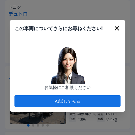
トヨタ
デュトロ
184-6622
お問い合わせ番号 ：
この車両についてさらにお尋ねください!
支払総額
(税込)
車両本体価格
(税込)
ASK
438
.9
万円
年式
平成26年
(2014)
走行
207
千km
kg
住所
積載
千葉県
3,000
トヨタ
エルフ
お気軽にご相談ください
184-9872
お問い合わせ番号 ：
支払総額
(税込)
車両本体価格
(税込)
AI試してみる
616
583
.2
.2
万円
万円
年式
平成26年
(2014)
走行
172
千km
kg
住所
積載
千葉県
3,550