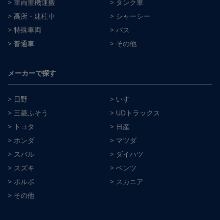
> 車両重機運搬
> タンク車
> 高所・建柱車
> シャーシー
> 特殊車両
> バス
> 普通車
> その他
メーカーで探す
> 日野
> いすゞ
> 三菱ふそう
> UDトラックス
> トヨタ
> 日産
> ホンダ
> マツダ
> スバル
> ダイハツ
> スズキ
> ベンツ
> ボルボ
> スカニア
> その他