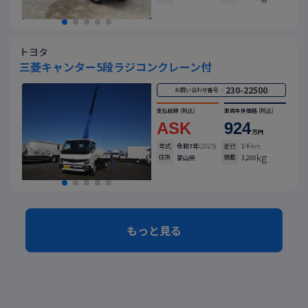
トヨタ
三菱キャンター5段ラジコンクレーン付
230-22500
お問い合わせ番号 ：
支払総額
(税込)
車両本体価格
(税込)
ASK
924
万円
年式
令和7年
(2025)
走行
1
千km
kg
住所
積載
富山県
3,200
もっと見る