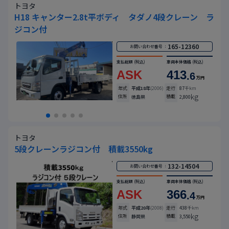
トヨタ
H18 キャンター2.8t平ボディ タダノ4段クレーン ラ
ジコン付
165-12360
お問い合わせ番号 ：
支払総額
(税込)
車両本体価格
(税込)
ASK
413
.6
万円
年式
平成18年
(2006)
走行
87
千km
kg
住所
積載
徳島県
2,800
トヨタ
5段クレーンラジコン付 積載3550kg
132-14504
お問い合わせ番号 ：
支払総額
(税込)
車両本体価格
(税込)
ASK
366
.4
万円
年式
平成20年
(2008)
走行
438
千km
kg
住所
積載
静岡県
3,550