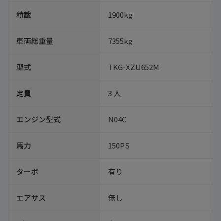
積載
1900kg
車両総重量
7355kg
型式
TKG-XZU652M
定員
3 人
エンジン型式
N04C
馬力
150PS
ターボ
有り
エアサス
無し