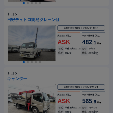
トヨタ
日野デュトロ簡易クレーン付
230-21890
お問い合わせ番号 ：
支払総額
(税込)
車両本体価格
(税込)
ASK
482
.1
万円
年式
平成30年
(2018)
走行
5
千km
kg
住所
積載
富山県
2,000
トヨタ
キャンター
780-22173
お問い合わせ番号 ：
支払総額
(税込)
車両本体価格
(税込)
ASK
565
.9
万円
年式
平成29年
(2017)
走行
71
千km
kg
住所
積載
茨城県
2,800