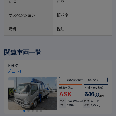
ETC
有り
サスペンション
板バネ
燃料
軽油
関連車両一覧
トヨタ
デュトロ
184-6621
お問い合わせ番号 ：
支払総額
(税込)
車両本体価格
(税込)
ASK
646
.8
万円
年式
平成30年
(2018)
走行
39
千km
kg
住所
積載
千葉県
3,000