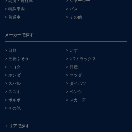
> 高所・建柱車
> シャーシー
> 特殊車両
> バス
> 普通車
> その他
メーカーで探す
> 日野
> いすゞ
> 三菱ふそう
> UDトラックス
> トヨタ
> 日産
> ホンダ
> マツダ
> スバル
> ダイハツ
> スズキ
> ベンツ
> ボルボ
> スカニア
> その他
エリアで探す