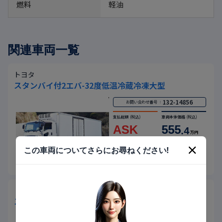
燃料
軽油
関連車両一覧
トヨタ
スタンバイ付2エバ-32度低温冷蔵冷凍大型
132-14856
お問い合わせ番号 ：
支払総額
(税込)
車両本体価格
(税込)
ASK
555
.4
万円
年式
平成29年
(2017)
走行
912
千km
この車両についてさらにお尋ねください!
kg
住所
積載
静岡県
13,200
トヨタ
スタンバイ付き-30度低温冷蔵冷凍大型積載12.8t
132-19869
お問い合わせ番号 ：