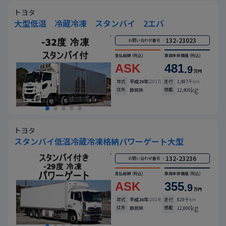
トヨタ
大型低温 冷蔵冷凍 スタンバイ 2エバ
132-23023
お問い合わせ番号 ：
支払総額
(税込)
車両本体価格
(税込)
ASK
481
.9
万円
年式
平成29年
(2017)
走行
1,487
千km
kg
住所
積載
静岡県
12,400
トヨタ
スタンバイ低温冷蔵冷凍格納パワーゲート大型
132-23236
お問い合わせ番号 ：
支払総額
(税込)
車両本体価格
(税込)
ASK
355
.9
万円
年式
平成26年
(2014)
走行
829
千km
kg
住所
積載
静岡県
12,800