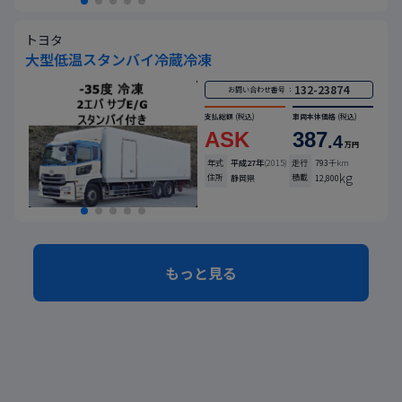
トヨタ
大型低温スタンバイ冷蔵冷凍
132-23874
お問い合わせ番号 ：
支払総額
(税込)
車両本体価格
(税込)
ASK
387
.4
万円
年式
平成27年
(2015)
走行
793
千km
kg
住所
積載
静岡県
12,800
もっと見る