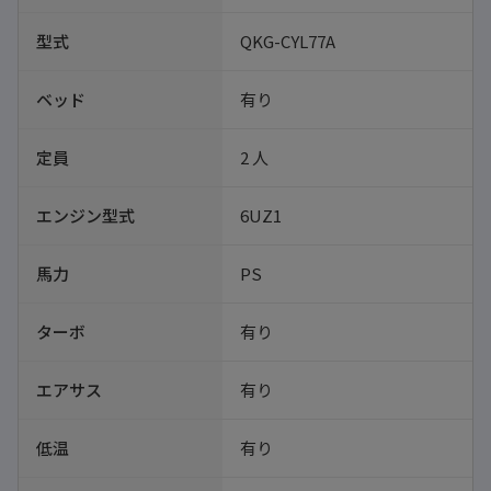
型式
QKG-CYL77A
ベッド
有り
定員
2 人
エンジン型式
6UZ1
馬力
PS
ターボ
有り
エアサス
有り
低温
有り