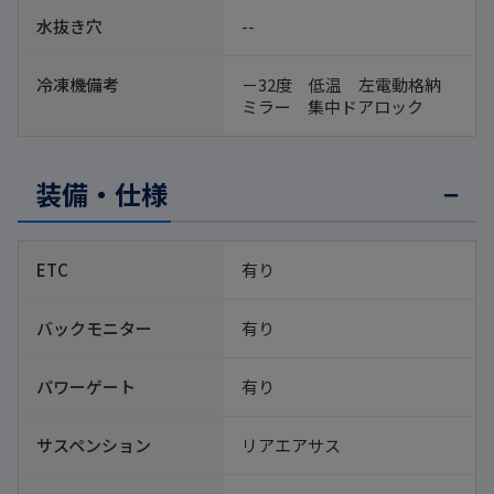
水抜き穴
--
冷凍機備考
－32度　低温　左電動格納
ミラー　集中ドアロック
装備・仕様
ETC
有り
バックモニター
有り
パワーゲート
有り
サスペンション
リアエアサス