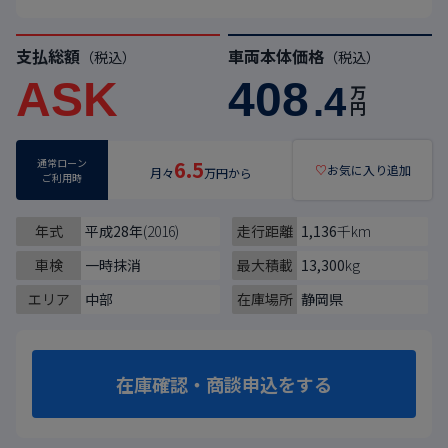
支払総額
車両本体価格
（税込）
（税込）
ASK
408
.4
万
円
通常ローン
6.5
♡
お気に入り追加
月々
万円から
ご利用時
年式
平成28年
(2016)
走行距離
1,136
千km
車検
一時抹消
最大積載
13,300
kg
エリア
中部
在庫場所
静岡県
在庫確認・商談申込をする