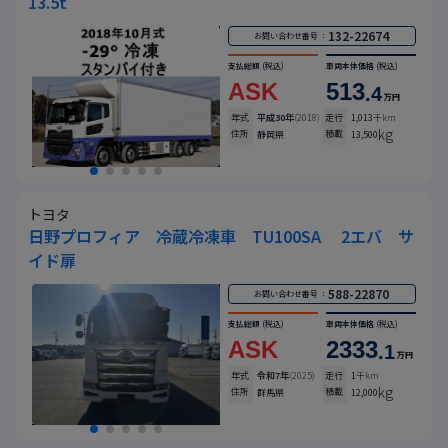
13.5t
132-22674
お問い合わせ番号 ：
支払総額
(税込)
車両本体価格
(税込)
ASK
513
.4
万円
年式
平成30年
(2018)
走行
1,013
千km
kg
住所
積載
静岡県
13,500
トヨタ
日野プロフィア 冷蔵冷凍車 TU100SA 2エバ サ
イド扉
588-22870
お問い合わせ番号 ：
支払総額
(税込)
車両本体価格
(税込)
ASK
2333
.1
万円
年式
令和7年
(2025)
走行
1
千km
kg
住所
積載
群馬県
12,000