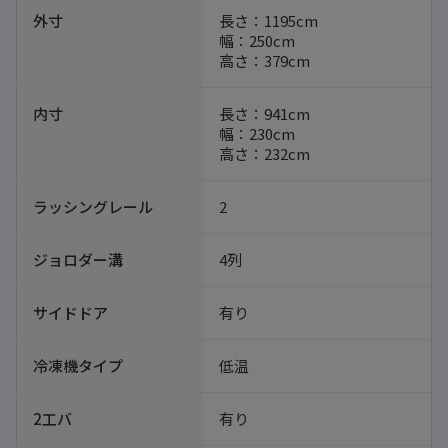
外寸
長さ：1195cm
幅：250cm
高さ：379cm
内寸
長さ：941cm
幅：230cm
高さ：232cm
ラッシングレール
2
ジョロダー溝
4列
サイドドア
有り
冷凍機タイプ
低温
2工バ
有り