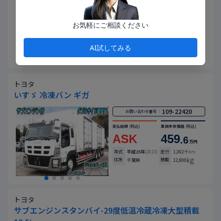
支払総額
(税込)
車両本体価格
(税込)
ASK
471
.4
お気軽にご相談ください
万円
年式
平成29年
(2017)
走行
935
千km
kg
住所
積載
静岡県
12,800
AI試してみる
トヨタ
いすゞ 冷凍バン ギガ
109-22420
お問い合わせ番号 ：
支払総額
(税込)
車両本体価格
(税込)
ASK
459
.6
万円
年式
平成25年
(2013)
走行
1,302
千km
kg
住所
積載
千葉県
12,800
トヨタ
サブエンジンスタンバイ-29度低温冷蔵冷凍大型積載