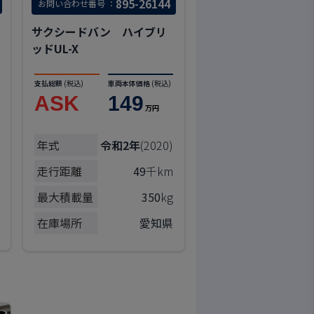
895-26144
お問い合わせ番号 ：
サクシードバン ハイブリ
ッドUL-X
支払総額
(税込)
車両本体価格
(税込)
ASK
149
万円
年式
令和2年
(2020)
走行距離
49
千km
最大積載量
350
kg
在庫場所
愛知県