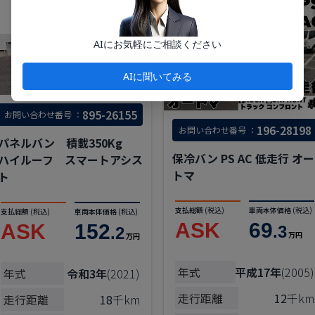
走行
47千km
AIにお気軽にご相談ください
AIに聞いてみる
895-26155
お問い合わせ番号 ：
196-28198
お問い合わせ番号 ：
パネルバン 積載350Kg
保冷バン PS AC 低走行 オー
ハイルーフ スマートアシス
トマ
ト
支払総額
(税込)
車両本体価格
(税込)
支払総額
(税込)
車両本体価格
(税込)
ASK
69
ASK
152
.3
.2
万円
万円
年式
平成17年
(2005)
年式
令和3年
(2021)
走行距離
12
千km
走行距離
18
千km