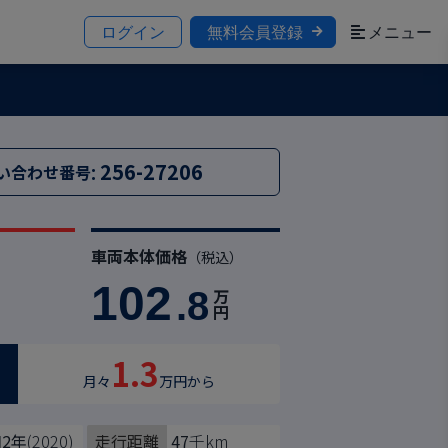
ログイン
無料会員登録
メニュー
:
256-27206
い合わせ番号
車両本体価格
）
（税込）
102
.8
万
円
1.3
月々
万円から
2年
(2020)
走行距離
47
千km