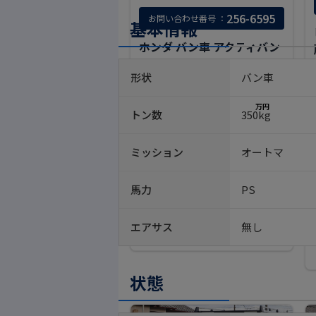
256-6595
お問い合わせ番号 ：
基本情報
ホンダ バン車 アクティバン
形状
バン車
支払総額
(税込)
車両本体価格
(税込)
ASK
71
.3
万円
トン数
350kg
年式
平成27年
(2015)
ミッション
オートマ
走行距離
31
千km
馬力
PS
最大積載量
-
在庫場所
熊本県
エアサス
無し
状態