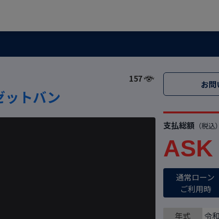
157
お問
ゼットバン
支払総額
（税込
ASK
通常ローン
ご利用時
年式
令和