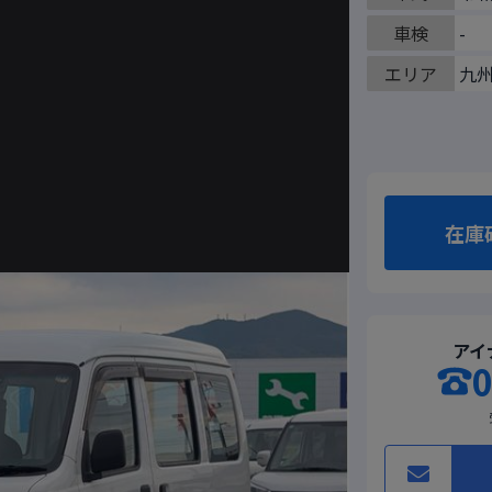
車検
-
エリア
九
在庫
アイ
0