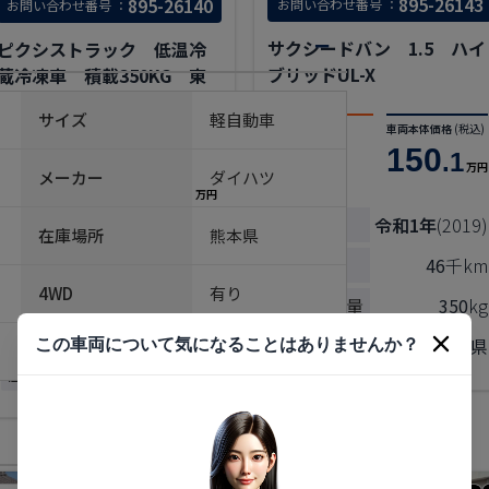
895-26143
895-26140
お問い合わせ番号 ：
お問い合わせ番号 ：
サクシードバン 1.5 ハイ
ピクシストラック 低温冷
ブリッドUL-X
蔵冷凍車 積載350KG 東
海特装
サイズ
軽自動車
支払総額
(税込)
車両本体価格
(税込)
ASK
150
.1
支払総額
(税込)
車両本体価格
(税込)
万円
メーカー
ダイハツ
ASK
228
.8
万円
年式
令和1年
(2019)
在庫場所
熊本県
年式
令和4年
(2022)
走行距離
46
千km
走行距離
31
千km
4WD
有り
最大積載量
350
kg
最大積載量
350
kg
この車両について気になることはありませんか？
在庫場所
愛知県
在庫場所
愛知県