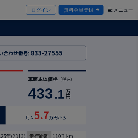
ログイン
無料会員登録
メニュー
:
833-27555
い合わせ番号
車両本体価格
）
（税込）
433
.1
万
円
5.7
月々
万円から
25年
(2013)
走行距離
110
千km