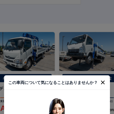
184-6622
184-9872
お問い合わせ番号 ：
お問い合わせ番号 ：
この車両について気になることはありませんか？
デュトロ
エルフ
支払総額
(税込)
車両本体価格
(税込)
支払総額
(税込)
車両本体価格
(税込)
ASK
438
616
583
.9
.2
.2
万円
万円
万円