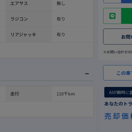
エアサス
無し
ラジコン
有り
リアジャッキ
有り
お問
※お問い合わせの
この車
AIが瞬時に
)
走行
110千km
あなたのト
売却価