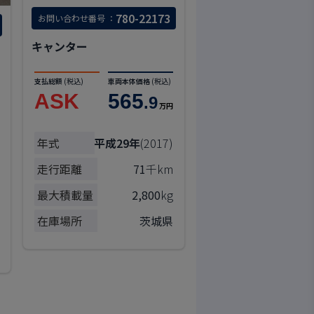
780-22173
お問い合わせ番号 ：
キャンター
支払総額
(税込)
車両本体価格
(税込)
ASK
565
.9
万円
年式
平成29年
(2017)
走行距離
71
千km
最大積載量
2,800
kg
在庫場所
茨城県