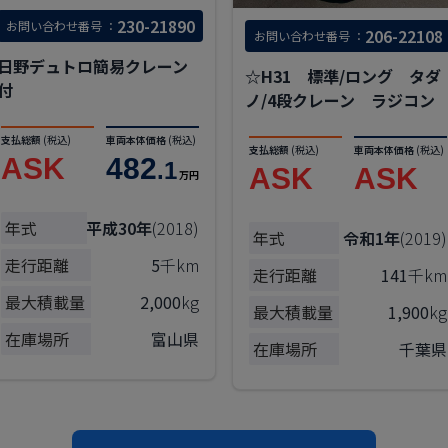
230-21890
お問い合わせ番号 ：
206-22108
お問い合わせ番号 ：
日野デュトロ簡易クレーン
☆H31 標準/ロング タダ
付
ノ/4段クレーン ラジコン
支払総額
(税込)
車両本体価格
(税込)
支払総額
(税込)
車両本体価格
(税込)
ASK
482
.1
ASK
ASK
万円
年式
平成30年
(2018)
年式
令和1年
(2019)
走行距離
5
千km
走行距離
141
千km
最大積載量
2,000
kg
最大積載量
1,900
kg
在庫場所
富山県
在庫場所
千葉県