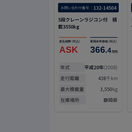
132-14504
お問い合わせ番号 ：
5段クレーンラジコン付 積
載3550kg
支払総額
(税込)
車両本体価格
(税込)
ASK
366
.4
万円
年式
平成20年
(2008)
走行距離
438
千km
最大積載量
3,550
kg
在庫場所
静岡県