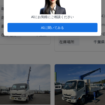
（諸費用34.6万円含
む）
年式
平成26年
(2014)
年式
平成26年
(2014)
AIにお気軽にご相談ください
走行距離
207
千km
走行距離
172
千km
最大積載量
3,000
kg
AIに聞いてみる
最大積載量
3,550
kg
在庫場所
千葉県
在庫場所
千葉県