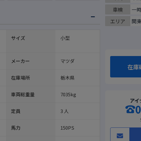
車検
一
エリア
関
サイズ
小型
メーカー
マツダ
在庫
在庫場所
栃木県
車両総重量
7035kg
アイ
0
定員
3 人
馬力
150PS