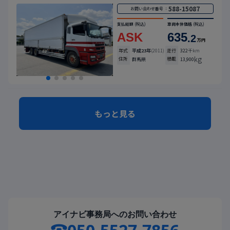
588-15087
お問い合わせ番号 ：
支払総額
(税込)
車両本体価格
(税込)
ASK
635
.2
万円
年式
平成23年
(2011)
走行
322
千km
kg
住所
積載
群馬県
13,900
もっと見る
アイナビ事務局へのお問い合わせ