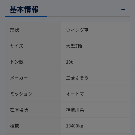
基本情報
形状
ウィング車
サイズ
大型3軸
トン数
10t
メーカー
三菱ふそう
ミッション
オートマ
在庫場所
神奈川県
積載
13400kg