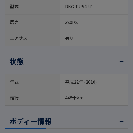
型式
BKG-FU54JZ
馬力
380PS
エアサス
有り
状態
年式
平成22年 (2010)
走行
448千km
ボディー情報