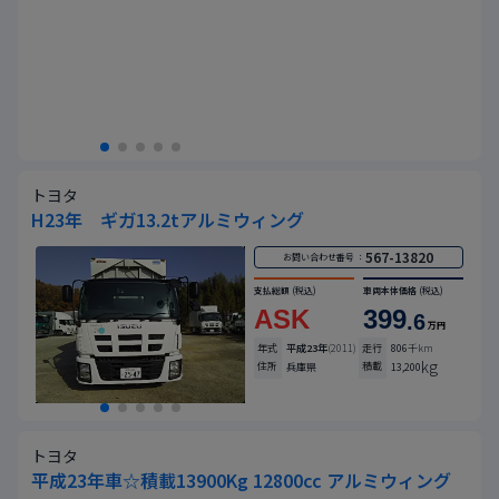
トヨタ
H23年 ギガ13.2tアルミウィング
567-13820
お問い合わせ番号 ：
支払総額
(税込)
車両本体価格
(税込)
ASK
399
.6
万円
年式
平成23年
(2011)
走行
806
千km
kg
住所
積載
兵庫県
13,200
トヨタ
平成23年車☆積載13900Kg 12800cc アルミウィング