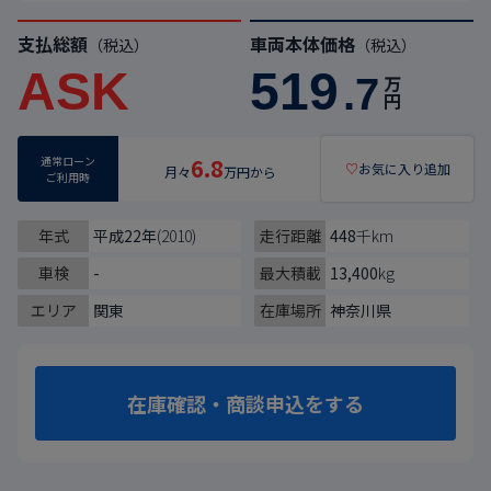
支払総額
車両本体価格
（税込）
（税込）
ASK
519
.7
万
円
通常ローン
6.8
♡
お気に入り追加
月々
万円から
ご利用時
年式
平成22年
(2010)
走行距離
448
千km
車検
-
最大積載
13,400
kg
エリア
関東
在庫場所
神奈川県
在庫確認・商談申込をする