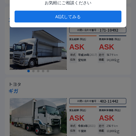
お気軽にご相談ください
トヨタ
AI試してみる
三菱 QPG-FU64VZ アルミウィング
171-10492
お問い合わせ番号 ：
支払総額
(税込)
車両本体価格
(税込)
ASK
ASK
年式
平成29年
(2017)
走行
567
千km
kg
住所
積載
愛知県
14,100
トヨタ
ギガ
402-11442
お問い合わせ番号 ：
支払総額
(税込)
車両本体価格
(税込)
ASK
ASK
年式
令和3年
(2021)
走行
256
千km
kg
住所
積載
千葉県
13,800