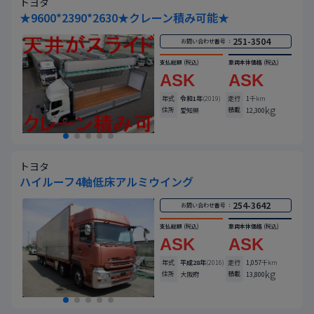
トヨタ
★9600*2390*2630★クレーン積み可能★
251-3504
お問い合わせ番号 ：
支払総額
(税込)
車両本体価格
(税込)
ASK
ASK
年式
令和1年
(2019)
走行
1
千km
kg
住所
積載
愛知県
12,300
トヨタ
ハイルーフ4軸低床アルミウイング
254-3642
お問い合わせ番号 ：
支払総額
(税込)
車両本体価格
(税込)
ASK
ASK
年式
平成28年
(2016)
走行
1,057
千km
kg
住所
積載
大阪府
13,800