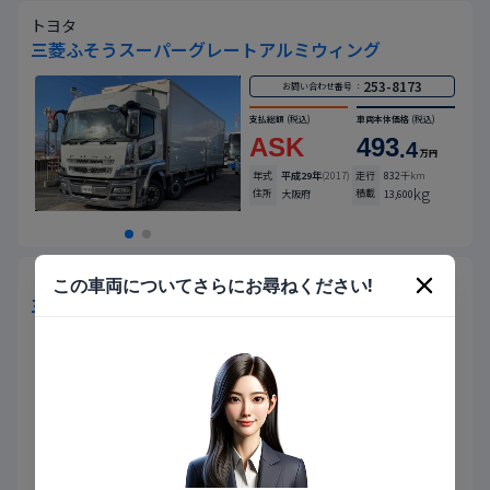
トヨタ
三菱ふそうスーパーグレートアルミウィング
253-8173
お問い合わせ番号 ：
支払総額
(税込)
車両本体価格
(税込)
ASK
493
.4
万円
年式
平成29年
(2017)
走行
832
千km
kg
住所
積載
大阪府
13,600
トヨタ
この車両についてさらにお尋ねください!
三菱ふそうスーパーグレートアルミウィング
253-8174
お問い合わせ番号 ：
支払総額
(税込)
車両本体価格
(税込)
ASK
493
.4
万円
年式
平成29年
(2017)
走行
796
千km
kg
住所
積載
大阪府
13,500